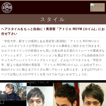
スタイル
ヘアスタイルをもっと自由に！美容室「アトリエ ROYM (ロイム)」にお
任せ下さい
「学芸大学」駅すぐの場所にある美容室 (美容院) 「アトリエ ROYM (ロイ
ム)」のスタイリストが手掛けたヘアスタイル事例をご紹介させて頂きます。
セルフスタイリングの容易さから高い人気を誇る王道のストレートや重過ぎな
いマッシュボブ、シーンやファッションを選ばずスタイリングも自由自在のナ
チュラルアシンメトリーメンズカットなど、どんなヘアスタイルも「学芸大
学」駅より徒歩30秒の美容室 「アトリエ ROYM (ロイム)」にお任せ下さい。
純白のドレスに映えるブライダル用ヘアセットも承ります。まずはSTYLEペ
ージでお気に入りのデザインを見つけてみてはいかがでしょうか。