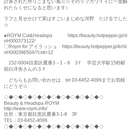
計算された作りこまない風☆☆そのラフカワイイに一度触
れたらくせになると思います♪
ラフと見せかけて実はすごいまじめな河野 たけるでした
☆
●ROYM Cut&Headspa https://beauty.hotpepper.jp/sl
nH000373122/
〇Roym for アイラッシュ https://beauty.hotpepper.jp/kr/sl
nH000396504/?cstt=12
152‐0004目黒区鷹番3－1－8 3Ｆ 学芸大学駅15秒駅
前白洋舎さんの３Ｆ
どちらもお問い合わせは tel 03-6452-4099までお気軽
にどうぞ☆
◇◆◇◆◇◆◇◆◇◆◇◆◇◆◇◆◇◆◇◆◇
Beauty & Headspa ROYM
http://www.roym.info/
住所：東京都目黒区鷹番3-1-8 3F
TEL：03-6452-4099
◇◆◇◆◇◆◇◆◇◆◇◆◇◆◇◆◇◆◇◆◇