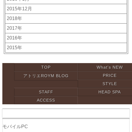
2015年12月
2018年
2017年
2016年
2015年
TOP
What's NEW
PRICE
アトリエROYM BLOG
STYLE
STAFF
HEAD SPA
ACCESS
CopyRight ROYM Allrights reserved
モバイル
PC